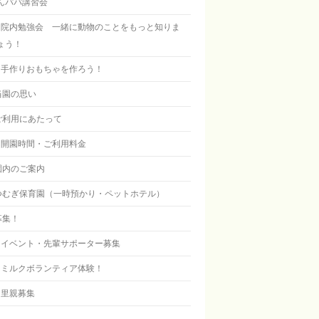
んパパ講習会
院内勉強会 一緒に動物のことをもっと知りま
ょう！
手作りおもちゃを作ろう！
当園の思い
ご利用にあたって
開園時間・ご利用料金
園内のご案内
つむぎ保育園（一時預かり・ペットホテル）
募集！
イベント・先輩サポーター募集
ミルクボランティア体験！
里親募集