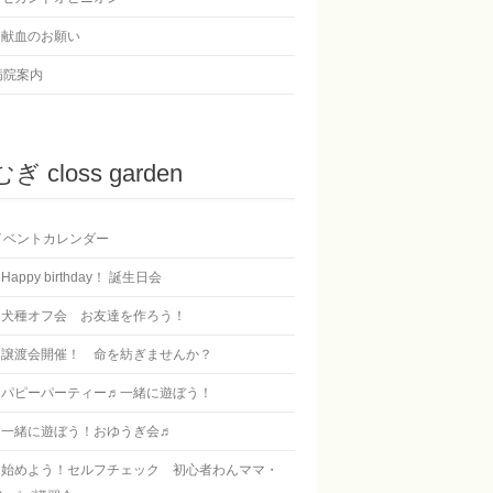
献血のお願い
病院案内
ぎ closs garden
イベントカレンダー
Happy birthday！ 誕生日会
犬種オフ会 お友達を作ろう！
譲渡会開催！ 命を紡ぎませんか？
パピーパーティー♬一緒に遊ぼう！
一緒に遊ぼう！おゆうぎ会♬
始めよう！セルフチェック 初心者わんママ・