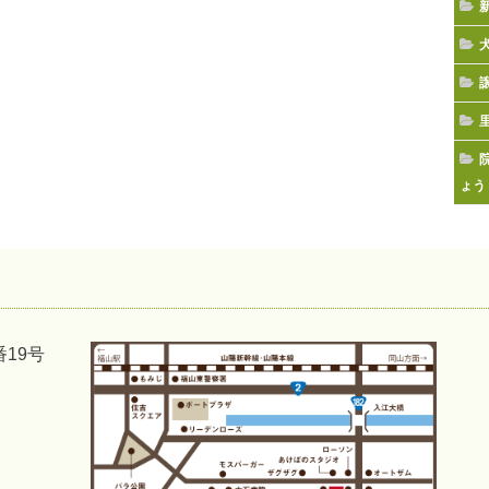
ょう
番19号