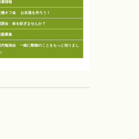
新着情報
犬種オフ会 お友達を作ろう！
譲渡会 命を紡ぎませんか？
里親募集
院内勉強会 一緒に動物のことをもっと知りまし
！