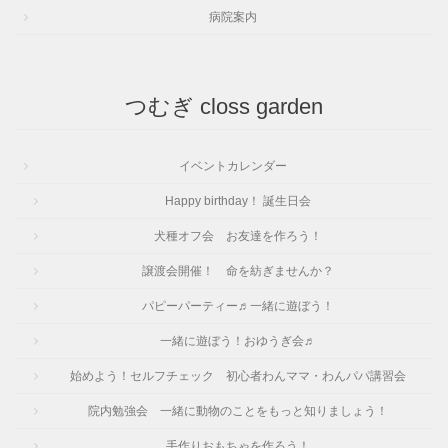
病院案内
つむぎ closs garden
イベントカレンダー
Happy birthday！ 誕生日会
犬種オフ会 お友達を作ろう！
譲渡会開催！ 命を紡ぎませんか？
パピーパーティー♬一緒に遊ぼう！
一緒に遊ぼう！おゆうぎ会♬
始めよう！セルフチェック 初心者わんママ・わんパパ講習会
院内勉強会 一緒に動物のことをもっと知りましょう！
手作りおもちゃを作ろう！