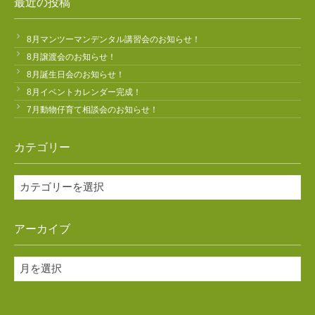
最近の投稿
8月マンツーマンデンタル講習会のお知らせ！
8月譲渡会のお知らせ！
8月誕生日会のお知らせ！
8月イベントカレンダー完成！
7月動物仔育て相談会のお知らせ！
カテゴリー
カ
テ
ゴ
アーカイブ
リ
ー
ア
ー
カ
イ