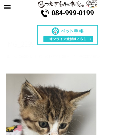
IMG_2299
ae143m20ck
2018年6月29日
220VIEWS