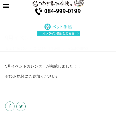
9
月
イ
ベ
ン
ト
カ
レ
ン
ダ
ー
完
成
！
ae143m20ck
2017年8月19日
2110VIEWS
9月イベントカレンダーが完成しました！！
ぜひお気軽にご参加ください♪