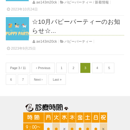
ae143m20ck
パピーパーティー
/
新着情報
2023年10月24日
☆10月パピーパーティーのお知
らせ☆...
ae143m20ck
パピーパーティー
2023年9月25日
Page 3 / 11
‹ Previous
1
2
3
4
5
6
7
Next ›
Last »