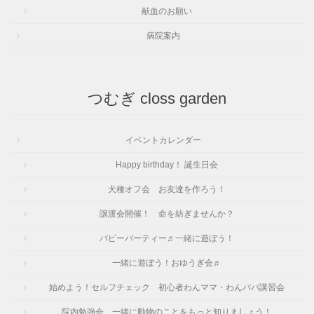
献血のお願い
病院案内
つむぎ closs garden
イベントカレンダー
Happy birthday！ 誕生日会
犬種オフ会 お友達を作ろう！
譲渡会開催！ 命を紡ぎませんか？
パピーパーティー♬一緒に遊ぼう！
一緒に遊ぼう！おゆうぎ会♬
始めよう！セルフチェック 初心者わんママ・わんパパ講習会
院内勉強会 一緒に動物のことをもっと知りましょう！