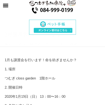
1月譲渡
会
の
お
知
ら
せ
♪♪
ae143m20ck
2020年1月5日
1577VIEWS
1月も譲渡会を行います！命を紡ぎませんか？
1. 場所
つむぎ closs garden 1階ホール
2. 開催日時
2020年1月19日（日） 13：00〜16：00