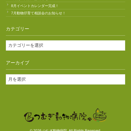
8月イベントカレンダー完成！
7月動物仔育て相談会のお知らせ！
カテゴリー
カ
テ
ゴ
アーカイブ
リ
ー
ア
ー
カ
イ
ブ
© 2026 つむぎ動物病院. All Rights Reserved.