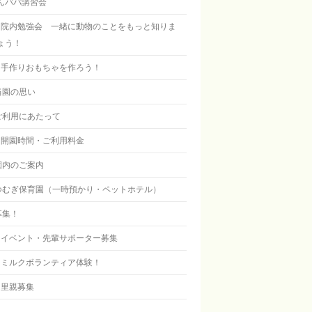
んパパ講習会
院内勉強会 一緒に動物のことをもっと知りま
ょう！
手作りおもちゃを作ろう！
当園の思い
ご利用にあたって
開園時間・ご利用料金
園内のご案内
つむぎ保育園（一時預かり・ペットホテル）
募集！
イベント・先輩サポーター募集
ミルクボランティア体験！
里親募集