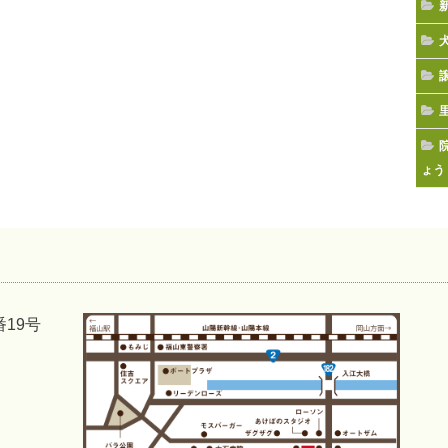
ょう
番19号