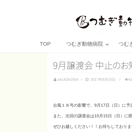
HOME
新着情報
9月譲渡会 中止のお知らせ
TOP
つむぎ動物病院
つむぎ 
9月譲渡会 中
止
の
お
ae143m20ck
2017年9月15日
4
台風１８号の影響で、9月17日（日）に
また、次回の譲渡会は10月15日（日）
ぜひお越しください！！お待ちしておりま