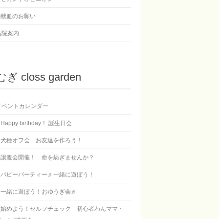
献血のお願い
病院案内
ぎ closs garden
イベントカレンダー
Happy birthday！ 誕生日会
犬種オフ会 お友達を作ろう！
譲渡会開催！ 命を紡ぎませんか？
パピーパーティー♬一緒に遊ぼう！
一緒に遊ぼう！おゆうぎ会♬
始めよう！セルフチェック 初心者わんママ・