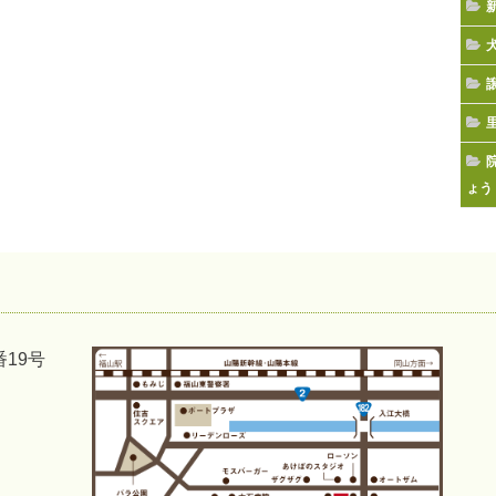
ょう
番19号