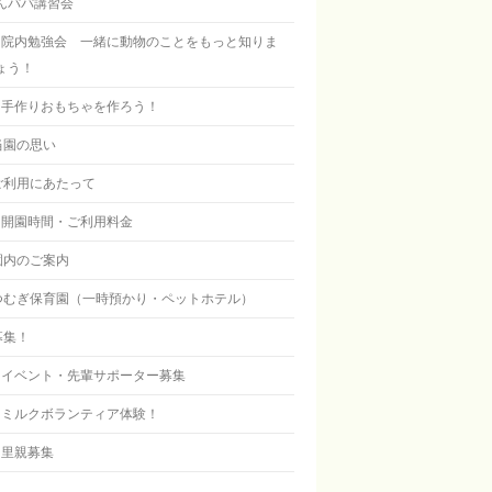
んパパ講習会
院内勉強会 一緒に動物のことをもっと知りま
ょう！
手作りおもちゃを作ろう！
当園の思い
ご利用にあたって
開園時間・ご利用料金
園内のご案内
つむぎ保育園（一時預かり・ペットホテル）
募集！
イベント・先輩サポーター募集
ミルクボランティア体験！
里親募集