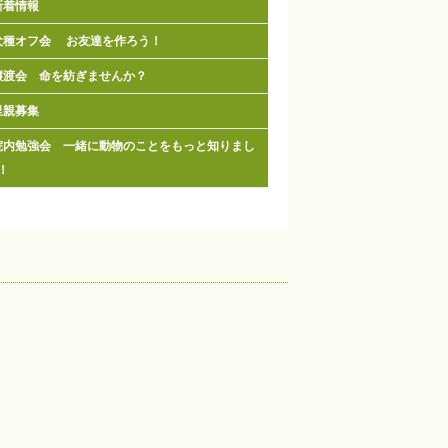
新着情報
犬種オフ会 お友達を作ろう！
譲渡会 命を紡ぎませんか？
里親募集
院内勉強会 一緒に動物のことをもっと知りまし
！