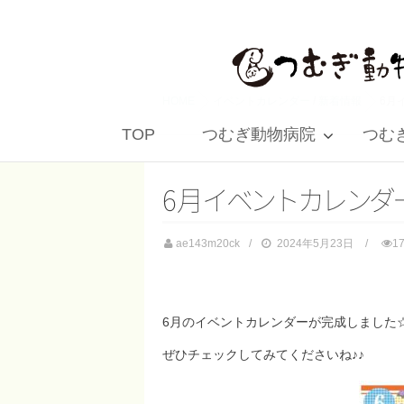
HOME
イベントカレンダー
/
新着情報
6月
TOP
つむぎ動物病院
つむぎ 
6
月
イ
ベ
ン
ト
カ
レ
ン
ダ
ae143m20ck
2024年5月23日
1
6月のイベントカレンダーが完成しました
ぜひチェックしてみてくださいね♪♪