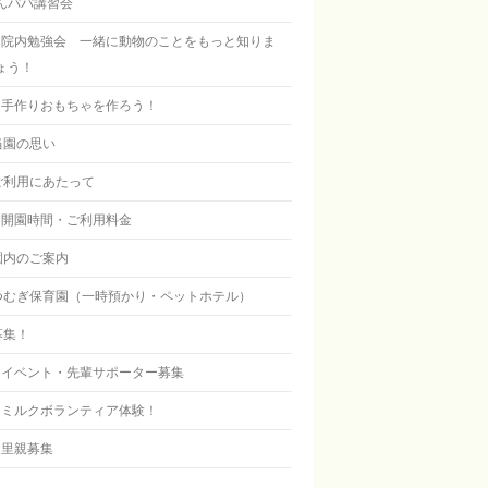
んパパ講習会
院内勉強会 一緒に動物のことをもっと知りま
ょう！
手作りおもちゃを作ろう！
当園の思い
ご利用にあたって
開園時間・ご利用料金
園内のご案内
つむぎ保育園（一時預かり・ペットホテル）
募集！
イベント・先輩サポーター募集
ミルクボランティア体験！
里親募集