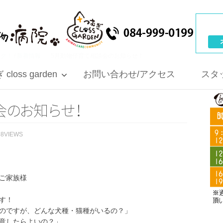
ック！
/
新着情報
5月動物仔育て相談会のお知らせ！
closs garden
お問い合わせ/アクセス
スタ
会
の
お
知
ら
せ
！
68VIEWS
ご家族様
す！
のですが、どんな犬種・猫種がいるの？」
意したらよいの？」