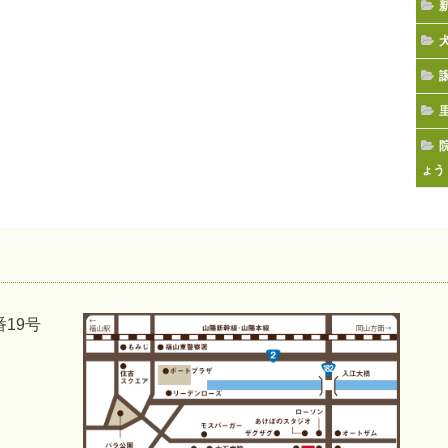
ょう
番19号