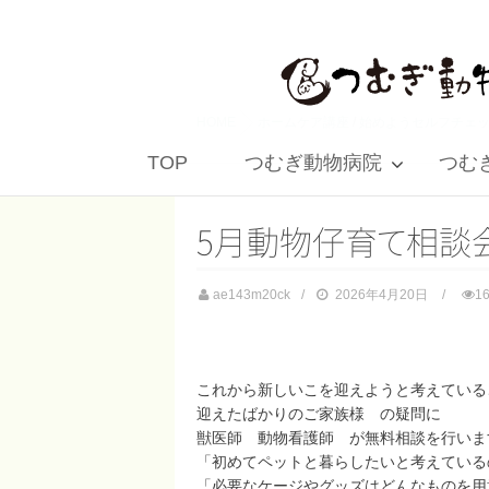
HOME
ホームケア講座
/
始めようセルフチェ
TOP
つむぎ動物病院
つむぎ 
5月動物仔
育
て
相談
ae143m20ck
2026年4月20日
1
これから新しいこを迎えようと考えている
迎えたばかりのご家族様 の疑問に
獣医師 動物看護師 が無料相談を行いま
「初めてペットと暮らしたいと考えている
「必要なケージやグッズはどんなものを用