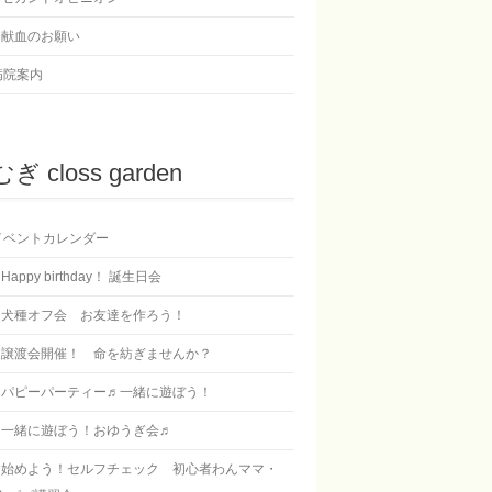
献血のお願い
病院案内
ぎ closs garden
イベントカレンダー
Happy birthday！ 誕生日会
犬種オフ会 お友達を作ろう！
譲渡会開催！ 命を紡ぎませんか？
パピーパーティー♬一緒に遊ぼう！
一緒に遊ぼう！おゆうぎ会♬
始めよう！セルフチェック 初心者わんママ・