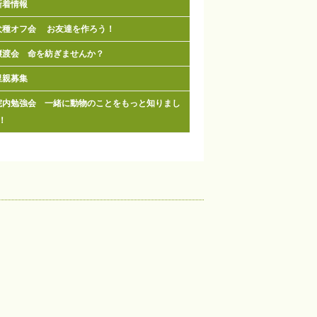
新着情報
犬種オフ会 お友達を作ろう！
譲渡会 命を紡ぎませんか？
里親募集
院内勉強会 一緒に動物のことをもっと知りまし
！