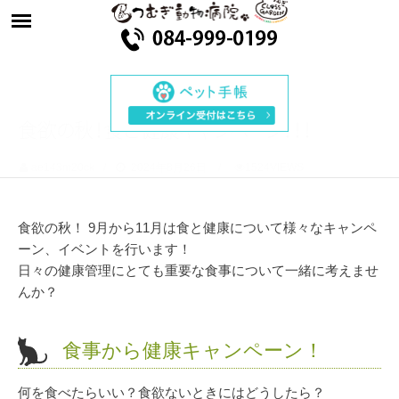
食
欲
の
秋
！
食
と
健
康
キ
ャ
ン
ペ
ー
ン
！
！
！
ae143m20ck
2024年8月26日
1524VIEWS
食欲の秋！ 9月から11月は食と健康について様々なキャンペ
ーン、イベントを行います！
日々の健康管理にとても重要な食事について一緒に考えませ
んか？
食事から健康キャンペーン！
何を食べたらいい？食欲ないときにはどうしたら？