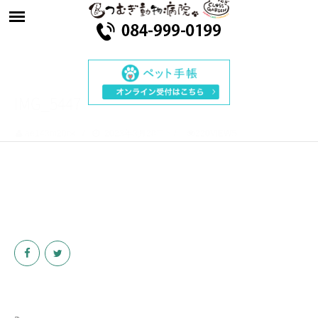
IMG_5447
ae143m20ck
2023年3月28日
220VIEWS