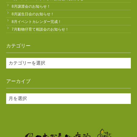
8月譲渡会のお知らせ！
8月誕生日会のお知らせ！
8月イベントカレンダー完成！
7月動物仔育て相談会のお知らせ！
カテゴリー
カ
テ
ゴ
アーカイブ
リ
ー
ア
ー
カ
イ
ブ