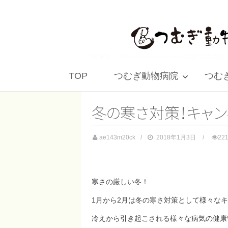
HOME
お知らせ/キャンペーン情報
/
新着情報
TOP
つむぎ動物病院
つむぎ 
冬
の
寒
さ
対
策
！
キ
ャ
ン
ae143m20ck
2018年1月3日
22
寒さの厳しい冬！
1月から2月は冬の寒さ対策として様々な
冷えから引き起こされる様々な病気の健康