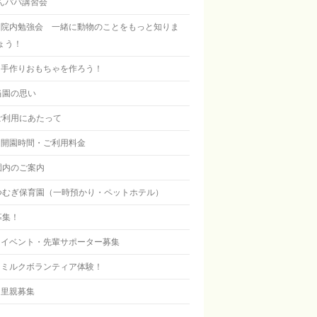
んパパ講習会
院内勉強会 一緒に動物のことをもっと知りま
ょう！
手作りおもちゃを作ろう！
当園の思い
ご利用にあたって
開園時間・ご利用料金
園内のご案内
つむぎ保育園（一時預かり・ペットホテル）
募集！
イベント・先輩サポーター募集
ミルクボランティア体験！
里親募集