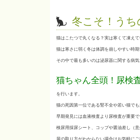
冬こそ！うち
猫はこたつで丸くなる？実は寒くて凍えて
猫は寒さに弱く冬は体調を崩しやすい時期
その中で最も多いのは泌尿器に関する病気
猫ちゃん全頭！尿検
を行います。
猫の死因第一位である腎不全や若い猫でも
早期発見には血液検査より尿検査が重要で
検尿用採尿シート、コップや醤油差し（意
尿の取り方がわからない場合はお気軽にご