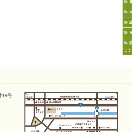
ょう
番19号