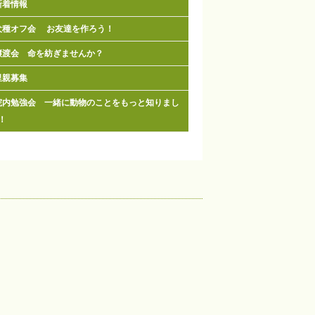
新着情報
犬種オフ会 お友達を作ろう！
譲渡会 命を紡ぎませんか？
里親募集
院内勉強会 一緒に動物のことをもっと知りまし
！