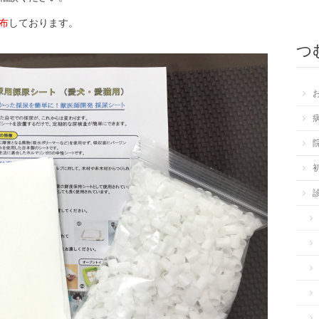
布
しております。
つ