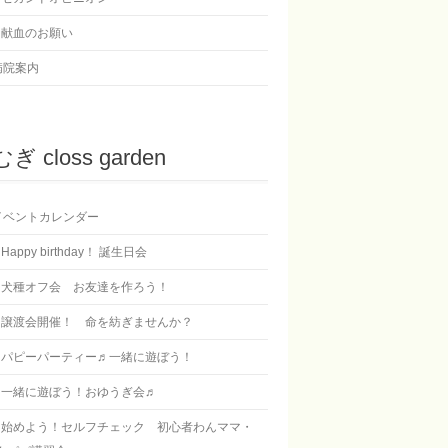
献血のお願い
病院案内
ぎ closs garden
イベントカレンダー
Happy birthday！ 誕生日会
犬種オフ会 お友達を作ろう！
譲渡会開催！ 命を紡ぎませんか？
パピーパーティー♬一緒に遊ぼう！
一緒に遊ぼう！おゆうぎ会♬
始めよう！セルフチェック 初心者わんママ・