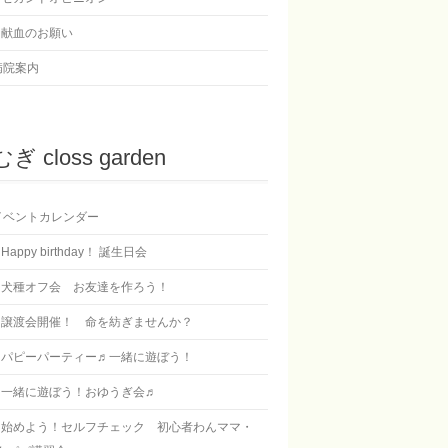
献血のお願い
病院案内
ぎ closs garden
イベントカレンダー
Happy birthday！ 誕生日会
犬種オフ会 お友達を作ろう！
譲渡会開催！ 命を紡ぎませんか？
パピーパーティー♬一緒に遊ぼう！
一緒に遊ぼう！おゆうぎ会♬
始めよう！セルフチェック 初心者わんママ・