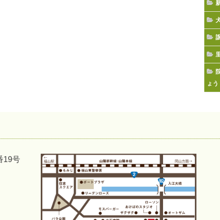
ょう
番19号