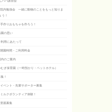
んパパ講習会
院内勉強会 一緒に動物のことをもっと知りま
ょう！
手作りおもちゃを作ろう！
当園の思い
ご利用にあたって
開園時間・ご利用料金
園内のご案内
つむぎ保育園（一時預かり・ペットホテル）
募集！
イベント・先輩サポーター募集
ミルクボランティア体験！
里親募集