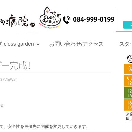
月イベントカレンダー完成！
closs garden
お問い合わせ/アクセス
スタ
ダ
ー
完
成
！
237VIEWS
た☆
て、安全性を最優先に開催を変更していきます。