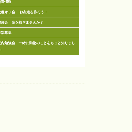
新着情報
犬種オフ会 お友達を作ろう！
譲渡会 命を紡ぎませんか？
里親募集
院内勉強会 一緒に動物のことをもっと知りまし
！