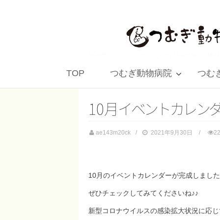
HOME
イベントカレンダー
/
新着情報
10
TOP
つむぎ動物病院
つむぎ 
10
月
イ
ベ
ン
ト
カ
レ
ン
ae143m20ck
2021年9月30日
2
10月のイベントカレンダーが完成しまし
ぜひチェックしてみてくださいね♪♪
新型コロナウイルスの感染拡大状況に応じ