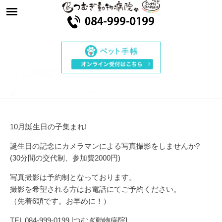
♡10月誕生日
会
の
お
知
ら
せ
♡
ae143m20ck
2024年9月30日
1372VIEWS
10月誕生日の子集まれ!
誕生日の記念にカメラマンによる写真撮影をしませんか?
(30分間の交代制、参加費2000円)
写真撮影は予約制となっております。
撮影を希望される方はお電話にてご予約ください。
（先着6頭です。お早めに！）
TEL 084-999-0199 [つむぎ動物病院]